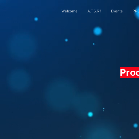
Welcome
A.T.S.R?
Events
PRC
Proc