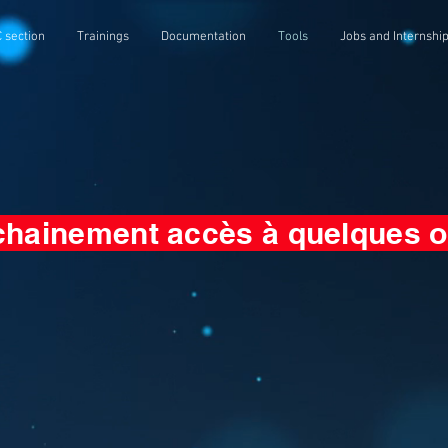
 section
Trainings
Documentation
Tools
Jobs and Internshi
hainement accès à quelques o